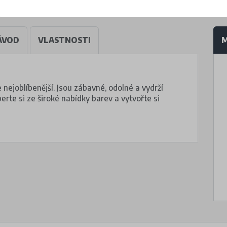
ÁVOD
VLASTNOSTI
M
 nejoblíbenější. Jsou zábavné, odolné a vydrží
rte si ze široké nabídky barev a vytvořte si