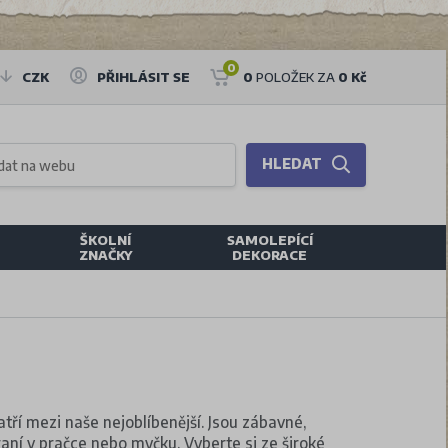
0
CZK
PŘIHLÁSIT SE
0
POLOŽEK ZA
0 Kč
HLEDAT
ŠKOLNÍ
SAMOLEPÍCÍ
ZNAČKY
DEKORACE
tří mezi naše nejoblíbenější. Jsou zábavné,
aní v pračce nebo myčku. Vyberte si ze široké