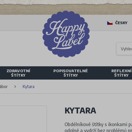
ČESKY
ZDRAVOTNÍ
POPISOVATELNÉ
REFLEXNÍ
ŠTÍTKY
ŠTÍTKY
ŠTÍTKY
tábor
Kytara
KYTARA
Obdélníkové štítky s ikonkami pa
odolné a vydrží bez problémů pr