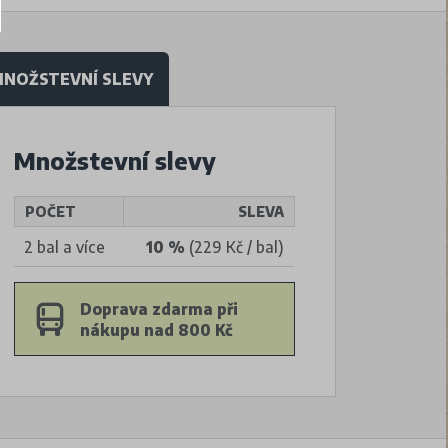
NOŽSTEVNÍ SLEVY
Množstevní slevy
POČET
SLEVA
2 bal a více
10 %
(229 Kč / bal)
Doprava zdarma při
nákupu nad 800 Kč