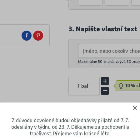
3. Napište vlastní text
Maximálně 50 znaků, zbývá
50
zna
bal
10% sl
254 Kč
(s DPH)
Z důvodu dovolené budou objednávky přijaté od 7. 7.
za 1 balení (21 kusů)
odesílány v týdnu od 23. 7. Děkujeme za pochopení a
trpělivost. Přejeme vám krásné léto!