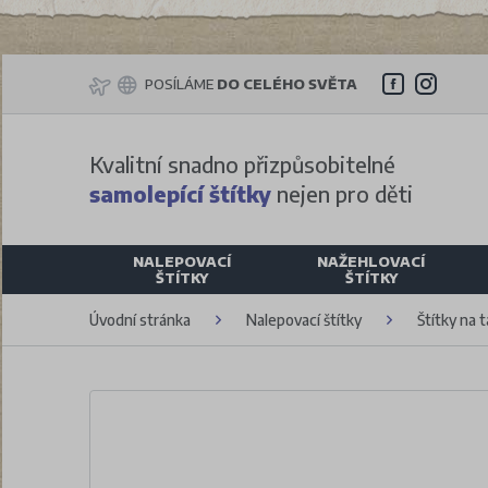
POSÍLÁME
DO CELÉHO SVĚTA
Kvalitní snadno přizpůsobitelné
samolepící štítky
nejen pro děti
NALEPOVACÍ
NAŽEHLOVACÍ
ŠTÍTKY
ŠTÍTKY
Úvodní stránka
Nalepovací štítky
Štítky na 