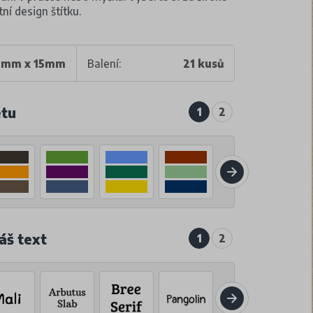
ní design štítku.
mm x 15mm
Balení:
21 kusů
etu
1
2
áš text
1
2