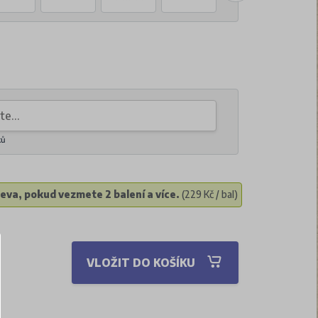
ků
eva, pokud vezmete 2 balení a více.
(229 Kč / bal)
VLOŽIT DO KOŠÍKU