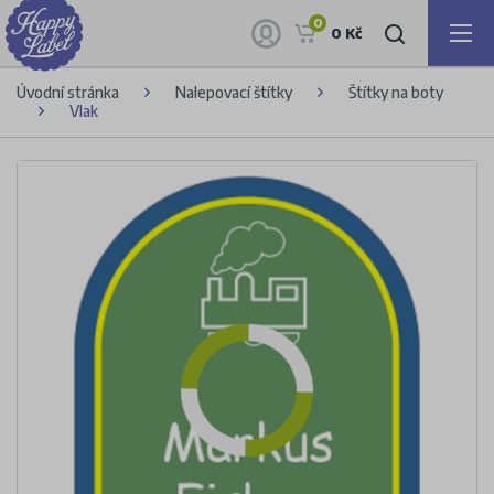
0
0 Kč
Úvodní stránka
Nalepovací štítky
Štítky na boty
Vlak