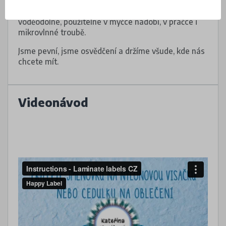
Naše štítky jsou odolné za všech podmínek…
voděodolné, použitelné v myčce nádobí, v pračce i
mikrovlnné troubě.
Jsme pevní, jsme osvědčení a držíme všude, kde nás
chcete mít.
Videonávod