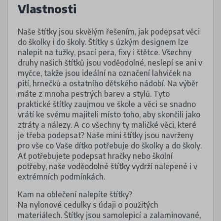
Vlastnosti
Naše štítky jsou skvělým řešením, jak podepsat věci
do školky i do školy. Štítky s úzkým designem lze
nalepit na tužky, psací pera, fixy i štětce. Všechny
druhy našich štítků jsou voděodolné, neslepí se ani v
myčce, takže jsou ideální na označení lahviček na
pití, hrnečků a ostatního dětského nádobí. Na výběr
máte z mnoha pestrých barev a stylů. Tyto
praktické štítky zaujmou ve škole a věci se snadno
vrátí ke svému majiteli místo toho, aby skončili jako
ztráty a nálezy. A co všechny ty maličké věci, které
je třeba podepsat? Naše mini štítky jsou navrženy
pro vše co Vaše dítko potřebuje do školky a do školy.
Ať potřebujete podepsat hračky nebo školní
potřeby, naše voděodolné štítky vydrží nalepené i v
extrémních podmínkách.
Kam na oblečení nalepíte štítky?
Na nylonové cedulky s údaji o použitých
materiálech. Štítky jsou samolepicí a zalaminované,