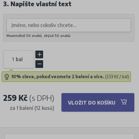
3. Napište vlastní text
Maximálně 50 znaků, zbývá
50
znaků
bal
10% sleva, pokud vezmete 2 balení a více.
(233 Kč / bal)
259 Kč
(s DPH)
VLOŽIT DO KOŠÍKU
za 1 balení (12 kusů)