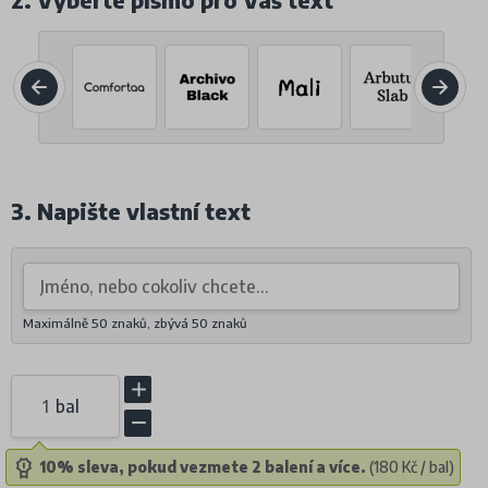
2. Vyberte písmo pro Váš text
3. Napište vlastní text
Maximálně 50 znaků, zbývá
50
znaků
bal
10% sleva, pokud vezmete 2 balení a více.
(180 Kč / bal)