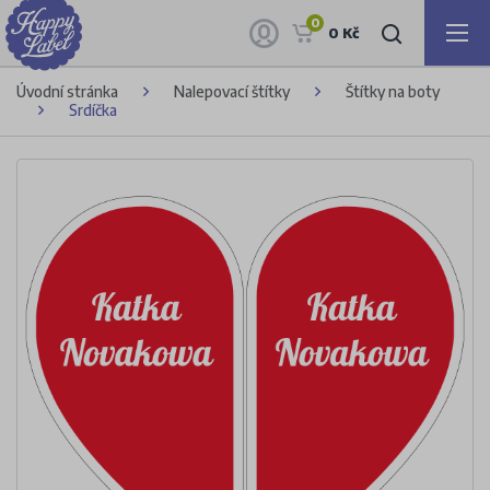
0
0 Kč
Úvodní stránka
Nalepovací štítky
Štítky na boty
Srdíčka