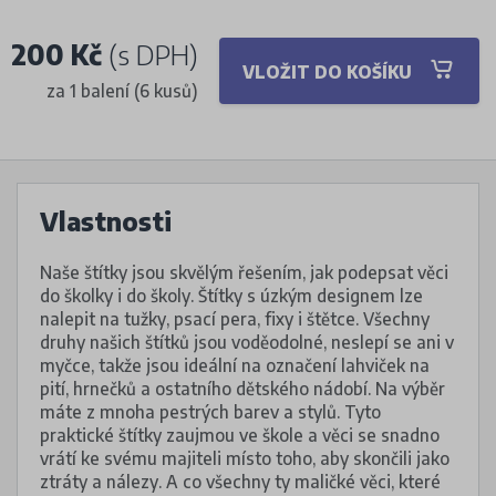
200 Kč
(s DPH)
VLOŽIT DO KOŠÍKU
za 1 balení (6 kusů)
Vlastnosti
Naše štítky jsou skvělým řešením, jak podepsat věci
do školky i do školy. Štítky s úzkým designem lze
nalepit na tužky, psací pera, fixy i štětce. Všechny
druhy našich štítků jsou voděodolné, neslepí se ani v
myčce, takže jsou ideální na označení lahviček na
pití, hrnečků a ostatního dětského nádobí. Na výběr
máte z mnoha pestrých barev a stylů. Tyto
praktické štítky zaujmou ve škole a věci se snadno
vrátí ke svému majiteli místo toho, aby skončili jako
ztráty a nálezy. A co všechny ty maličké věci, které