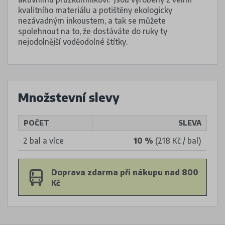
kvalitního materiálu a potištěny ekologicky
nezávadným inkoustem, a tak se můžete
spolehnout na to, že dostáváte do ruky ty
nejodolnější voděodolné štítky.
Množstevní slevy
POČET
SLEVA
2 bal a více
10 %
(218 Kč / bal)
Doprava zdarma při nákupu nad 800
Kč