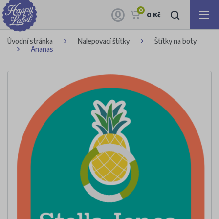
0
0 Kč
Úvodní stránka
Nalepovací štítky
Štítky na boty
Ananas