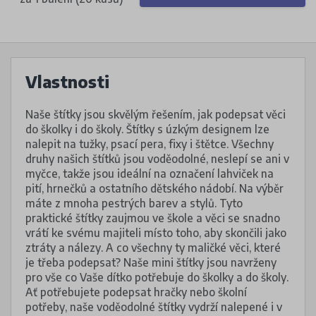
Vlastnosti
Naše štítky jsou skvělým řešením, jak podepsat věci
do školky i do školy. Štítky s úzkým designem lze
nalepit na tužky, psací pera, fixy i štětce. Všechny
druhy našich štítků jsou voděodolné, neslepí se ani v
myčce, takže jsou ideální na označení lahviček na
pití, hrnečků a ostatního dětského nádobí. Na výběr
máte z mnoha pestrých barev a stylů. Tyto
praktické štítky zaujmou ve škole a věci se snadno
vrátí ke svému majiteli místo toho, aby skončili jako
ztráty a nálezy. A co všechny ty maličké věci, které
je třeba podepsat? Naše mini štítky jsou navrženy
pro vše co Vaše dítko potřebuje do školky a do školy.
Ať potřebujete podepsat hračky nebo školní
potřeby, naše voděodolné štítky vydrží nalepené i v