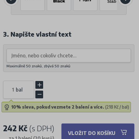
3. Napište vlastní text
Maximálně 50 znaků, zbývá
50
znaků
bal
10% sleva, pokud vezmete 2 balení a více.
(218 Kč / bal)
242 Kč
(s DPH)
VLOŽIT DO KOŠÍKU
za 1 balení (20 kusů)