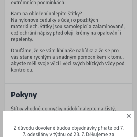
extrémních podmínkách.
Kam na oblečení nalepíte štítky?
Na nylonové cedulky s údaji o použitých
materiálech. Štítky jsou samolepicí a zalaminované,
což ochrání nápisy před oleji, krémy na opalování i
repelenty.
Doufáme, že se vám líbí naše nabídka a že se pro
vás stane rychlým a snadným pomocníkem k tomu,
abyste měli svoje věci i věci svých blízkých vždy pod
kontrolou.
Pokyny
Štítky vhodné do myčky nádobí nalepte na čistý,
suchý a hladký povrch.
Nalepovací štítky upevněte na oděvu na cedulku
Z důvodu dovolené budou objednávky přijaté od 7.
s informacemi o údržbě, případně na tištěné
7. odesílány v týdnu od 23. 7. Děkujeme za