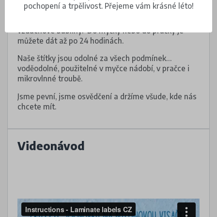
informace na oděvu, pokud cedulku nemá.
pochopení a trpělivost. Přejeme vám krásné léto!
Dejte pozor, aby pod voděodolnými štítky nebyly
vzduchové bubliny. Do myčky nebo do pračky je
můžete dát až po 24 hodinách.
Naše štítky jsou odolné za všech podmínek…
voděodolné, použitelné v myčce nádobí, v pračce i
mikrovlnné troubě.
Jsme pevní, jsme osvědčení a držíme všude, kde nás
chcete mít.
Videonávod