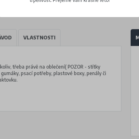
ÁVOD
VLASTNOSTI
M
koliv, třeba právě na oblečení( POZOR - stítky
 gumáky, psací potřeby, plastové boxy, penály či
 aktovku.