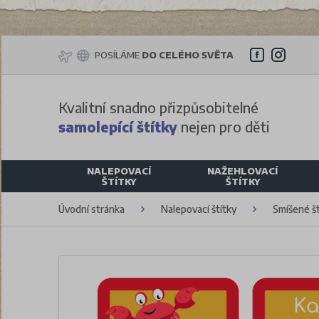
POSÍLÁME
DO CELÉHO SVĚTA
Kvalitní snadno přizpůsobitelné
samolepící štítky
nejen pro děti
NALEPOVACÍ
NAŽEHLOVACÍ
ŠTÍTKY
ŠTÍTKY
Úvodní stránka
Nalepovací štítky
Smíšené št