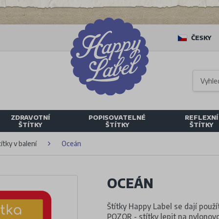
ČESKY
ZDRAVOTNÍ
POPISOVATELNÉ
REFLEXNÍ
ŠTÍTKY
ŠTÍTKY
ŠTÍTKY
ítky v balení
Oceán
OCEÁN
Štítky Happy Label se dají použí
POZOR - stítky lepit na nylonov