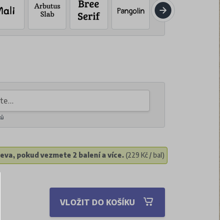
ků
eva, pokud vezmete 2 balení a více.
(229 Kč / bal)
VLOŽIT DO KOŠÍKU