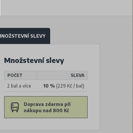
NOŽSTEVNÍ SLEVY
Množstevní slevy
POČET
SLEVA
2 bal a více
10 %
(229 Kč / bal)
Doprava zdarma při
nákupu nad 800 Kč