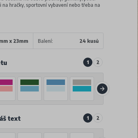
či na hračky, sportovní vybavení nebo třeba na
mm x 23mm
Balení:
24 kusů
etu
1
2
áš text
1
2