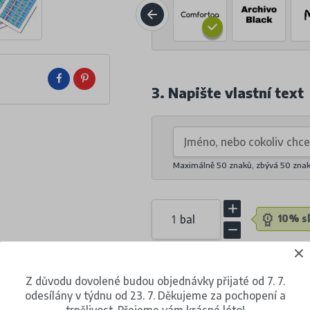
3. Napište vlastní text
Maximálně 50 znaků, zbývá
50
zna
bal
10% sl
254 Kč
(s DPH)
Z důvodu dovolené budou objednávky přijaté od 7. 7.
odesílány v týdnu od 23. 7. Děkujeme za pochopení a
za 1 balení (24 kusů)
trpělivost. Přejeme vám krásné léto!