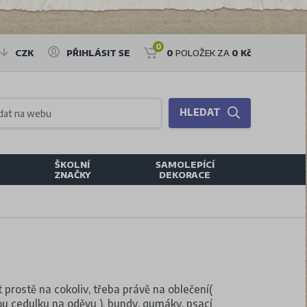
0
CZK
PŘIHLÁSIT SE
0
POLOŽEK ZA
0 Kč
HLEDAT
ŠKOLNÍ
SAMOLEPÍCÍ
ZNAČKY
DEKORACE
t prostě na cokoliv, třeba právě na oblečení(
ou cedulku na oděvu ), bundy, gumáky, psací