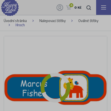
0
0 Kč
Úvodní stránka
Nalepovací štítky
Oválné štítky
Hroch