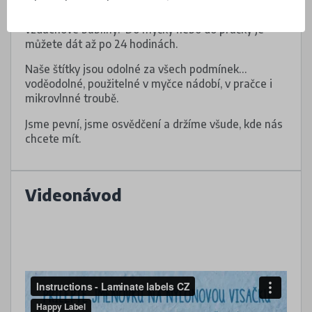
Dejte pozor, aby pod voděodolnými štítky nebyly
vzduchové bubliny. Do myčky nebo do pračky je
můžete dát až po 24 hodinách.
Naše štítky jsou odolné za všech podmínek…
voděodolné, použitelné v myčce nádobí, v pračce i
mikrovlnné troubě.
Jsme pevní, jsme osvědčení a držíme všude, kde nás
chcete mít.
Videonávod