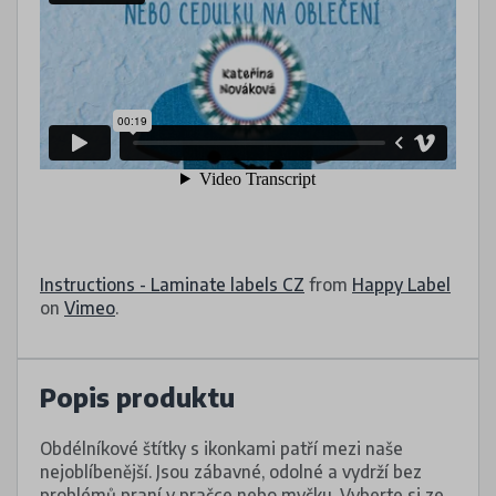
Instructions - Laminate labels CZ
from
Happy Label
on
Vimeo
.
Popis produktu
Obdélníkové štítky s ikonkami patří mezi naše
nejoblíbenější. Jsou zábavné, odolné a vydrží bez
problémů praní v pračce nebo myčku. Vyberte si ze