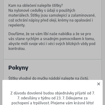
Kam na oblečení nalepíte štítky?
Na nylonové cedulky s údaji o použitých
materiálech. Štítky jsou samolepicí a zalaminované,
což ochrání nápisy před oleji, krémy na opalování i
repelenty.
Doufáme, že se vám líbí naše nabídka a že se pro
vás stane rychlým a snadným pomocníkem k tomu,
abyste měli svoje věci i věci svých blízkých vždy pod
kontrolou.
Pokyny
Štítky vhodné do myčky nádobí nalepte na čistý,
suchý a hladký povrch.
Nalepovací štítky upevněte na oděvu na cedulku
Z důvodu dovolené budou objednávky přijaté od 7.
s informacemi o údržbě, případně na tištěné
7. odesílány v týdnu od 23. 7. Děkujeme za
informace na oděvu, pokud cedulku nemá.
pochopení a trpělivost. Přejeme vám krásné léto!