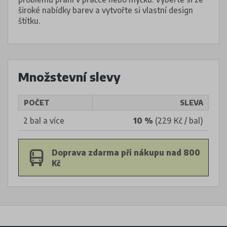
široké nabídky barev a vytvořte si vlastní design
štítku.
Množstevní slevy
POČET
SLEVA
2 bal a více
10 %
(229 Kč / bal)
Doprava zdarma při nákupu nad 800
Kč