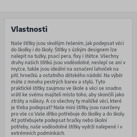
Vlastnosti
Naše štítky jsou skvělým řešením, jak podepsat věci
do školky i do školy. Štítky s úzkým designem lze
nalepit na tužky, psací pera, fixy i štětce. Všechny
druhy našich štítků jsou voděodolné, neslepí se ani v
myčce, takže jsou ideální na označení lahviček na
pití, hrnečků a ostatního dětského nádobí. Na výběr
máte z mnoha pestrých barev a stylů. Tyto
praktické štítky zaujmou ve škole a věci se snadno
vrátí ke svému majiteli místo toho, aby skončili jako
ztráty a nálezy. A co všechny ty maličké věci, které
je třeba podepsat? Naše mini štítky jsou navrženy
pro vše co Vaše dítko potřebuje do školky a do školy.
Ať potřebujete podepsat hračky nebo školní
potřeby, naše voděodolné štítky vydrží nalepené i v
extrémních podmínkách.