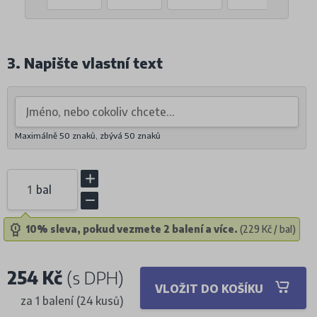
3. Napište vlastní text
Maximálně 50 znaků, zbývá
50
znaků
bal
10% sleva, pokud vezmete 2 balení a více.
(229 Kč / bal)
254 Kč
(s DPH)
VLOŽIT DO KOŠÍKU
za 1 balení (24 kusů)