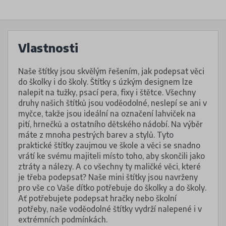
Vlastnosti
Naše štítky jsou skvělým řešením, jak podepsat věci
do školky i do školy. Štítky s úzkým designem lze
nalepit na tužky, psací pera, fixy i štětce. Všechny
druhy našich štítků jsou voděodolné, neslepí se ani v
myčce, takže jsou ideální na označení lahviček na
pití, hrnečků a ostatního dětského nádobí. Na výběr
máte z mnoha pestrých barev a stylů. Tyto
praktické štítky zaujmou ve škole a věci se snadno
vrátí ke svému majiteli místo toho, aby skončili jako
ztráty a nálezy. A co všechny ty maličké věci, které
je třeba podepsat? Naše mini štítky jsou navrženy
pro vše co Vaše dítko potřebuje do školky a do školy.
Ať potřebujete podepsat hračky nebo školní
potřeby, naše voděodolné štítky vydrží nalepené i v
extrémních podmínkách.