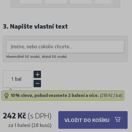
3. Napište vlastní text
Maximálně 50 znaků, zbývá
50
znaků
bal
10% sleva, pokud vezmete 2 balení a více.
(218 Kč / bal)
242 Kč
(s DPH)
VLOŽIT DO KOŠÍKU
za 1 balení (28 kusů)