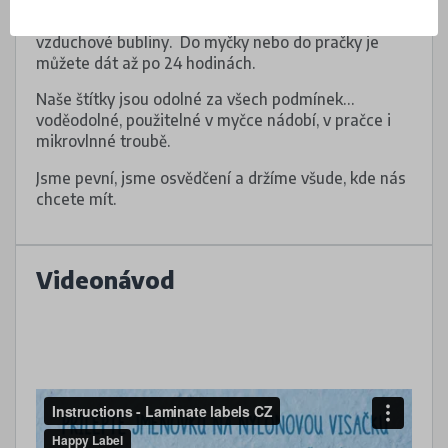
Dejte pozor, aby pod voděodolnými štítky nebyly
vzduchové bubliny. Do myčky nebo do pračky je
můžete dát až po 24 hodinách.
Naše štítky jsou odolné za všech podmínek…
voděodolné, použitelné v myčce nádobí, v pračce i
mikrovlnné troubě.
Jsme pevní, jsme osvědčení a držíme všude, kde nás
chcete mít.
Videonávod