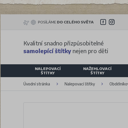
POSÍLÁME
DO CELÉHO SVĚTA
Kvalitní snadno přizpůsobitelné
samolepící štítky
nejen pro děti
NALEPOVACÍ
NAŽEHLOVACÍ
ŠTÍTKY
ŠTÍTKY
Úvodní stránka
Nalepovací štítky
Obdélníkov