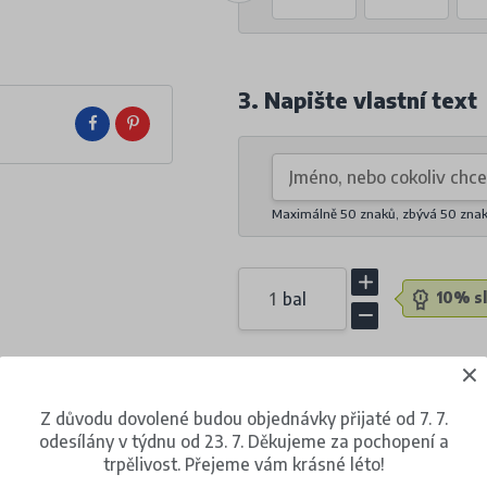
3. Napište vlastní text
Maximálně 50 znaků, zbývá
50
zna
bal
10% sl
254 Kč
(s DPH)
Z důvodu dovolené budou objednávky přijaté od 7. 7.
za 1 balení (18 kusů)
odesílány v týdnu od 23. 7. Děkujeme za pochopení a
trpělivost. Přejeme vám krásné léto!