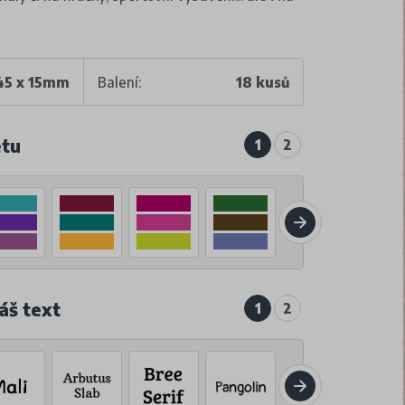
45 x 15mm
Balení:
18 kusů
etu
1
2
áš text
1
2