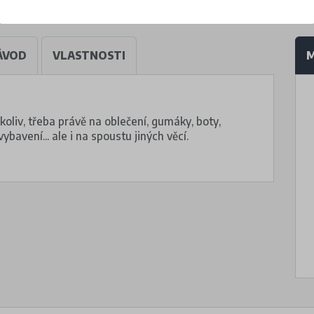
ÁVOD
VLASTNOSTI
M
koliv, třeba právě na oblečení, gumáky, boty,
vybavení... ale i na spoustu jiných věcí.