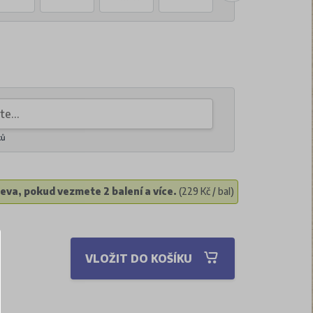
ků
eva, pokud vezmete 2 balení a více.
(229 Kč / bal)
VLOŽIT DO KOŠÍKU