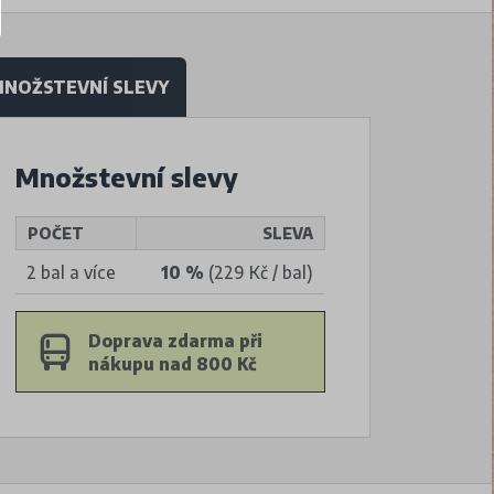
NOŽSTEVNÍ SLEVY
Množstevní slevy
POČET
SLEVA
2 bal a více
10 %
(229 Kč / bal)
Doprava zdarma při
nákupu nad 800 Kč