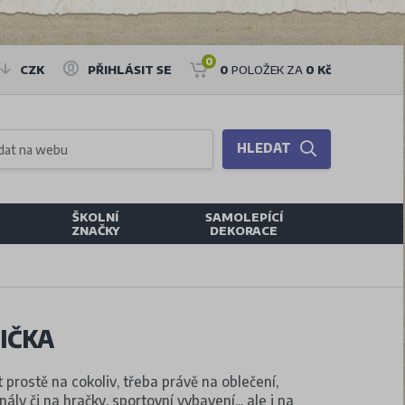
0
CZK
PŘIHLÁSIT SE
0
POLOŽEK ZA
0 Kč
HLEDAT
ŠKOLNÍ
SAMOLEPÍCÍ
ZNAČKY
DEKORACE
IČKA
t prostě na cokoliv, třeba právě na oblečení,
ly či na hračky, sportovní vybavení... ale i na