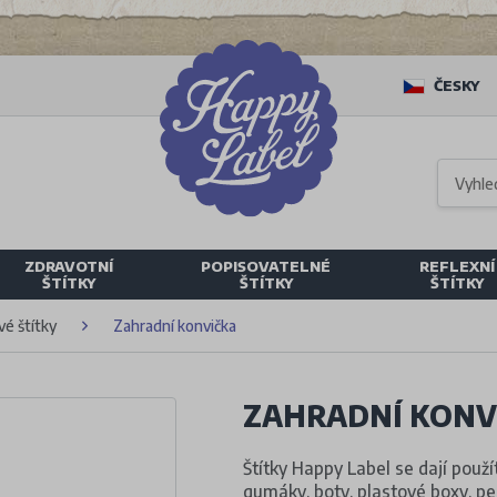
ČESKY
ZDRAVOTNÍ
POPISOVATELNÉ
REFLEXNÍ
ŠTÍTKY
ŠTÍTKY
ŠTÍTKY
é štítky
Zahradní konvička
ZAHRADNÍ KONV
Štítky Happy Label se dají použí
gumáky, boty, plastové boxy, pená