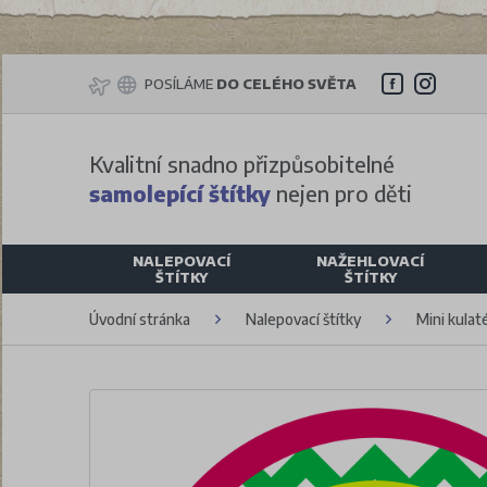
POSÍLÁME
DO CELÉHO SVĚTA
Kvalitní snadno přizpůsobitelné
samolepící štítky
nejen pro děti
NALEPOVACÍ
NAŽEHLOVACÍ
ŠTÍTKY
ŠTÍTKY
Úvodní stránka
Nalepovací štítky
Mini kulaté