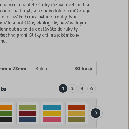
balíčcích najdete štítky různých velikostí a
konce i na boty! Jsou voděodolné a můžete je
 do mrazáku či mikrovlnné trouby. Jsou
teriálu a potištěny ekologicky nezávadným
ehnout na to, že dostáváte do ruky ty
 všechna praní. Štítky drží na jakémkoliv
chu.
mm x 23mm
Balení:
30 kusů
etu
1
2
3
4