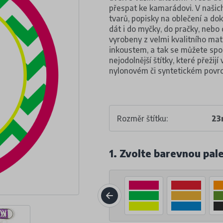
přespat ke kamarádovi. V našich 
tvarů, popisky na oblečení a do
dát i do myčky, do pračky, nebo
vyrobeny z velmi kvalitního ma
inkoustem, a tak se můžete spol
nejodolnější štítky, které přežijí
nylonovém či syntetickém povr
Rozměr štítku:
23
1. Zvolte barevnou pal