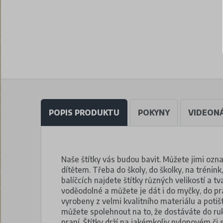
POPIS PRODUKTU
POKYNY
VIDEON
Naše štítky vás budou bavit. Můžete jimi označ
dítětem. Třeba do školy, do školky, na trénin
balíčcích najdete štítky různých velikostí a t
voděodolné a můžete je dát i do myčky, do pr
vyrobeny z velmi kvalitního materiálu a poti
můžete spolehnout na to, že dostáváte do ruky 
praní. Štítky drží na jakémkoliv nylonovém či