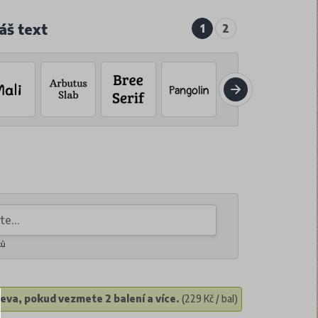
áš text
1
2
ků
eva, pokud vezmete 2 balení a více.
(229 Kč / bal)