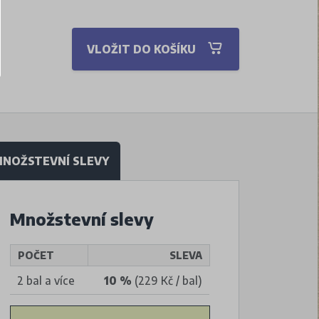
VLOŽIT DO KOŠÍKU
NOŽSTEVNÍ SLEVY
Množstevní slevy
POČET
SLEVA
2 bal a více
10 %
(229 Kč / bal)