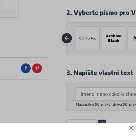
2. Vyberte písmo pro V
3. Napište vlastní text
Maximálně 50 znaků, zbývá
50
zna
bal
10% sl