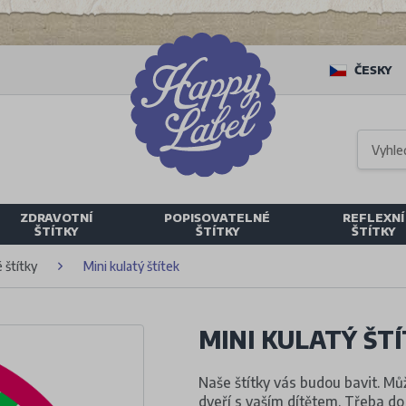
ČESKY
ZDRAVOTNÍ
POPISOVATELNÉ
REFLEXNÍ
ŠTÍTKY
ŠTÍTKY
ŠTÍTKY
 štítky
Mini kulatý štítek
MINI KULATÝ ŠT
Naše štítky vás budou bavit. Můž
dveří s vaším dítětem. Třeba do 