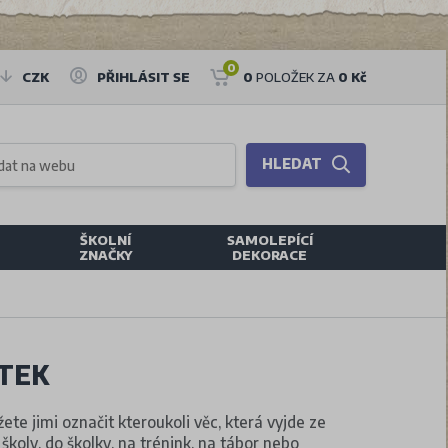
0
CZK
PŘIHLÁSIT SE
0
POLOŽEK ZA
0 Kč
HLEDAT
ŠKOLNÍ
SAMOLEPÍCÍ
ZNAČKY
DEKORACE
ÍTEK
ete jimi označit kteroukoli věc, která vyjde ze
školy, do školky, na trénink, na tábor nebo