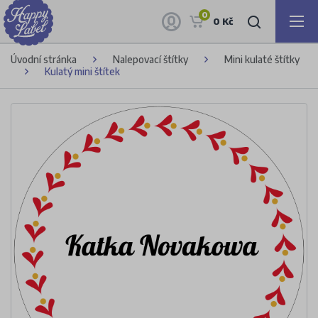
0
0 Kč
Úvodní stránka
Nalepovací štítky
Mini kulaté štítky
Kulatý mini štítek