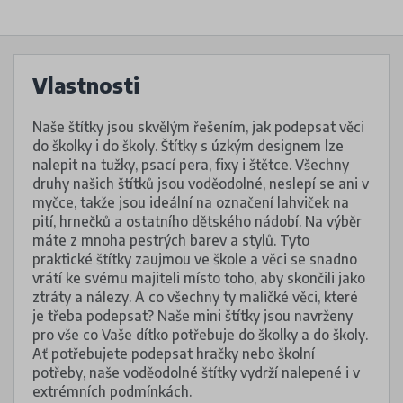
Vlastnosti
Naše štítky jsou skvělým řešením, jak podepsat věci
do školky i do školy. Štítky s úzkým designem lze
nalepit na tužky, psací pera, fixy i štětce. Všechny
druhy našich štítků jsou voděodolné, neslepí se ani v
myčce, takže jsou ideální na označení lahviček na
pití, hrnečků a ostatního dětského nádobí. Na výběr
máte z mnoha pestrých barev a stylů. Tyto
praktické štítky zaujmou ve škole a věci se snadno
vrátí ke svému majiteli místo toho, aby skončili jako
ztráty a nálezy. A co všechny ty maličké věci, které
je třeba podepsat? Naše mini štítky jsou navrženy
pro vše co Vaše dítko potřebuje do školky a do školy.
Ať potřebujete podepsat hračky nebo školní
potřeby, naše voděodolné štítky vydrží nalepené i v
extrémních podmínkách.