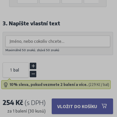
3. Napište vlastní text
Maximálně 50 znaků, zbývá
50
znaků
bal
10% sleva, pokud vezmete 2 balení a více.
(229 Kč / bal)
254 Kč
(s DPH)
VLOŽIT DO KOŠÍKU
za 1 balení (30 kusů)