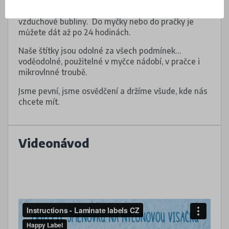
Dejte pozor, aby pod voděodolnými štítky nebyly
vzduchové bubliny. Do myčky nebo do pračky je
můžete dát až po 24 hodinách.
Naše štítky jsou odolné za všech podmínek…
voděodolné, použitelné v myčce nádobí, v pračce i
mikrovlnné troubě.
Jsme pevní, jsme osvědčení a držíme všude, kde nás
chcete mít.
Videonávod