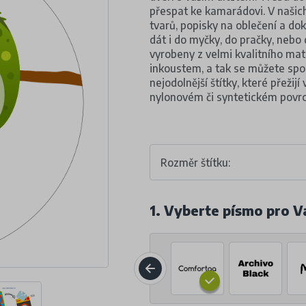
přespat ke kamarádovi. V našich 
tvarů, popisky na oblečení a do
dát i do myčky, do pračky, nebo
vyrobeny z velmi kvalitního ma
inkoustem, a tak se můžete spol
nejodolnější štítky, které přežijí
nylonovém či syntetickém povr
Rozměr štítku:
1. Vyberte písmo pro V