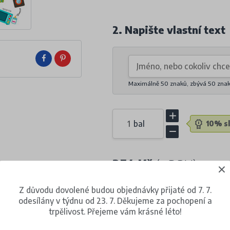
2. Napište vlastní text
Maximálně 50 znaků, zbývá
50
zna
bal
10% sl
254 Kč
(s DPH)
za 1 balení (30 kusů)
Z důvodu dovolené budou objednávky přijaté od 7. 7.
odesílány v týdnu od 23. 7. Děkujeme za pochopení a
trpělivost. Přejeme vám krásné léto!