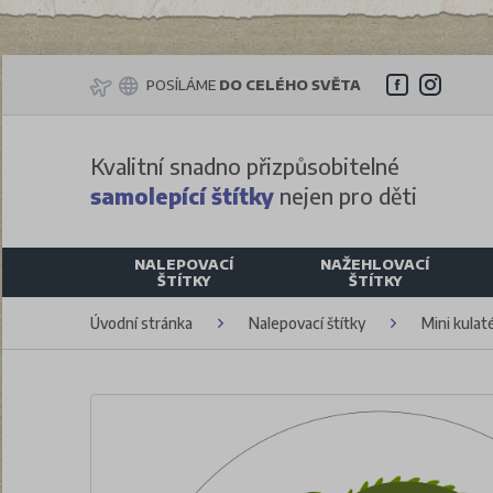
POSÍLÁME
DO CELÉHO SVĚTA
Kvalitní snadno přizpůsobitelné
samolepící štítky
nejen pro děti
NALEPOVACÍ
NAŽEHLOVACÍ
ŠTÍTKY
ŠTÍTKY
Úvodní stránka
Nalepovací štítky
Mini kulaté