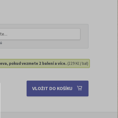
ků
eva, pokud vezmete 2 balení a více.
(229 Kč / bal)
VLOŽIT DO KOŠÍKU