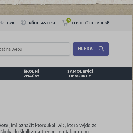
0
CZK
PŘIHLÁSIT SE
0
POLOŽEK ZA
0 Kč
HLEDAT
ŠKOLNÍ
SAMOLEPÍCÍ
ZNAČKY
DEKORACE
ete jimi označit kteroukoli věc, která vyjde ze
školy, do školky, na trénink, na tábor nebo