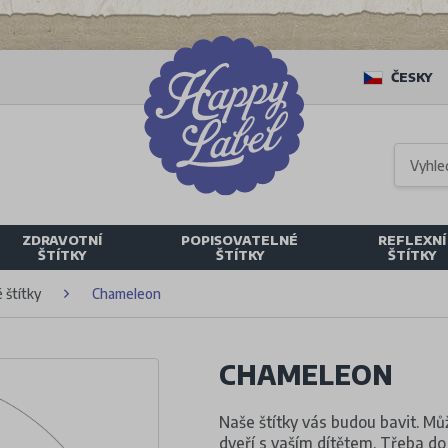
ČESKY
ZDRAVOTNÍ
POPISOVATELNÉ
REFLEXNÍ
ŠTÍTKY
ŠTÍTKY
ŠTÍTKY
 štítky
Chameleon
CHAMELEON
Naše štítky vás budou bavit. Můž
dveří s vaším dítětem. Třeba do 