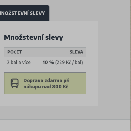
NOŽSTEVNÍ SLEVY
Množstevní slevy
POČET
SLEVA
2 bal a více
10 %
(229 Kč / bal)
Doprava zdarma při
nákupu nad 800 Kč