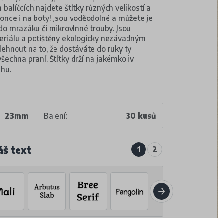
balíčcích najdete štítky různých velikostí a
konce i na boty! Jsou voděodolné a můžete je
 do mrazáku či mikrovlnné trouby. Jsou
teriálu a potištěny ekologicky nezávadným
ehnout na to, že dostáváte do ruky ty
 všechna praní. Štítky drží na jakémkoliv
chu.
23mm
Balení:
30 kusů
áš text
1
2