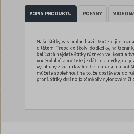
POPIS PRODUKTU
POKYNY
VIDEON
Naše štítky vás budou bavit. Můžete jimi označ
dítětem. Třeba do školy, do školky, na trénin
balíčcích najdete štítky různých velikostí a t
voděodolné a můžete je dát i do myčky, do pr
vyrobeny z velmi kvalitního materiálu a poti
můžete spolehnout na to, že dostáváte do ruky 
praní. Štítky drží na jakémkoliv nylonovém či