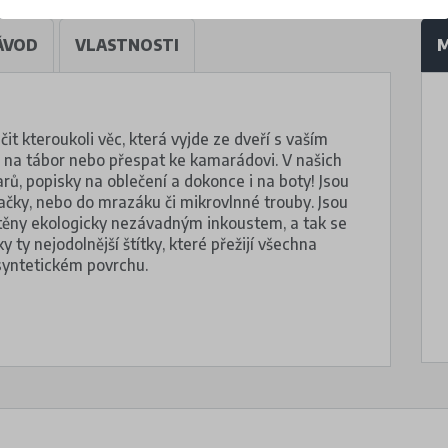
ÁVOD
VLASTNOSTI
M
it kteroukoli věc, která vyjde ze dveří s vaším
k, na tábor nebo přespat ke kamarádovi. V našich
varů, popisky na oblečení a dokonce i na boty! Jsou
ačky, nebo do mrazáku či mikrovlnné trouby. Jsou
štěny ekologicky nezávadným inkoustem, a tak se
ty nejodolnější štítky, které přežijí všechna
 syntetickém povrchu.