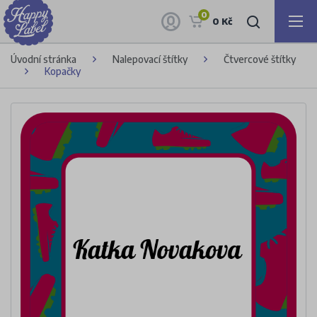
0
0 Kč
Úvodní stránka
Nalepovací štítky
Čtvercové štítky
Kopačky