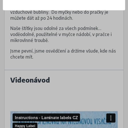
Dejte pozor, aby pod voděodolnými štítky nebyly
vzduchové bubliny. Do myčky nebo do pračky je
můžete dát až po 24 hodinách.
Naše štítky jsou odolné za všech podmínek…
voděodolné, použitelné v myčce nádobí, v pračce i
mikrovlnné troubě.
Jsme pevní, jsme osvědčení a držíme všude, kde nás
chcete mít.
Videonávod