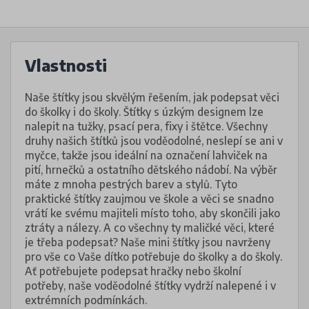
Vlastnosti
Naše štítky jsou skvělým řešením, jak podepsat věci
do školky i do školy. Štítky s úzkým designem lze
nalepit na tužky, psací pera, fixy i štětce. Všechny
druhy našich štítků jsou voděodolné, neslepí se ani v
myčce, takže jsou ideální na označení lahviček na
pití, hrnečků a ostatního dětského nádobí. Na výběr
máte z mnoha pestrých barev a stylů. Tyto
praktické štítky zaujmou ve škole a věci se snadno
vrátí ke svému majiteli místo toho, aby skončili jako
ztráty a nálezy. A co všechny ty maličké věci, které
je třeba podepsat? Naše mini štítky jsou navrženy
pro vše co Vaše dítko potřebuje do školky a do školy.
Ať potřebujete podepsat hračky nebo školní
potřeby, naše voděodolné štítky vydrží nalepené i v
extrémních podmínkách.