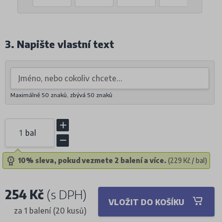
3. Napište vlastní text
Maximálně 50 znaků, zbývá
50
znaků
bal
10% sleva, pokud vezmete 2 balení a více.
(229 Kč / bal)
254 Kč
(s DPH)
VLOŽIT DO KOŠÍKU
za 1 balení (20 kusů)