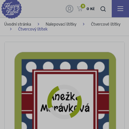
0
0 Kč
Úvodní stránka
Nalepovací štítky
Čtvercové štítky
Čtvercový štítek