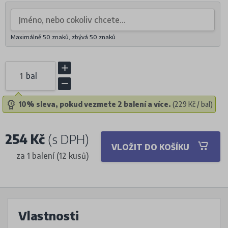
Maximálně 50 znaků, zbývá
50
znaků
bal
10% sleva, pokud vezmete 2 balení a více.
(229 Kč / bal)
254 Kč
(s DPH)
VLOŽIT DO KOŠÍKU
za 1 balení (12 kusů)
Vlastnosti