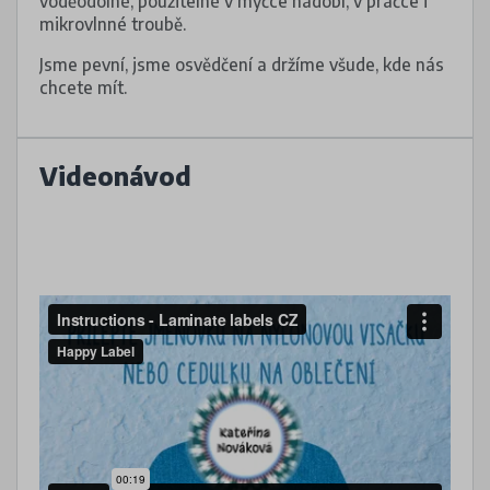
voděodolné, použitelné v myčce nádobí, v pračce i
mikrovlnné troubě.
Jsme pevní, jsme osvědčení a držíme všude, kde nás
chcete mít.
Videonávod