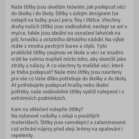
Naše štítky jsou skvělým řešením, jak podepsat věci
do školky i do školy. Štítky s úzkým designem lze
nalepit na tužky, psací pera, fixy i štětce. Všechny
druhy našich štítků jsou voděodolné, neslepí se ani v
myčce, takže jsou ideální na označení lahviček na
pití, hrnečků a ostatního dětského nádobí. Na výběr
máte z mnoha pestrých barev a stylů. Tyto
praktické štítky zaujmou ve škole a věci se snadno
vrátí ke svému majiteli místo toho, aby skončili jako
ztráty a nálezy. A co všechny ty maličké věci, které
je třeba podepsat? Naše mini štítky jsou navrženy
pro vše co Vaše dítko potřebuje do školky a do školy.
Ať potřebujete podepsat hračky nebo školní
potřeby, naše voděodolné štítky vydrží nalepené i v
extrémních podmínkách.
Kam na oblečení nalepíte štítky?
Na nylonové cedulky s údaji o použitých
materiálech. Štítky jsou samolepicí a zalaminované,
což ochrání nápisy před oleji, krémy na opalování i
repelenty.