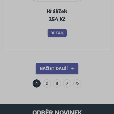
Králíček
254 Kč
DETAIL
NAČÍST DALŠÍ
1
2
3
ODBĚR NOVINEK