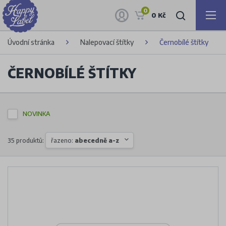
0
0 Kč
Úvodní stránka
Nalepovací štítky
Černobílé štítky
ČERNOBÍLÉ ŠTÍTKY
NOVINKA
35 produktů:
řazeno:
abecedně a-z