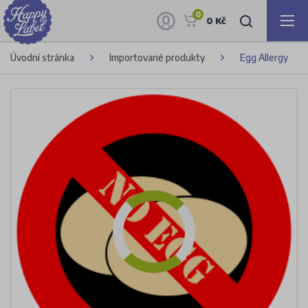
0
0 Kč
Úvodní stránka
Importované produkty
Egg Allergy