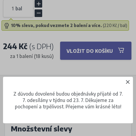
bal
10% sleva, pokud vezmete 2 balení a více.
(220 Kč / bal)
244 Kč
(s DPH)
VLOŽIT DO KOŠÍKU
za 1 balení (18 kusů)
Popis produktu
Z důvodu dovolené budou objednávky přijaté od 7.
7. odesílány v týdnu od 23. 7. Děkujeme za
pochopení a trpělivost. Přejeme vám krásné léto!
Množstevní slevy