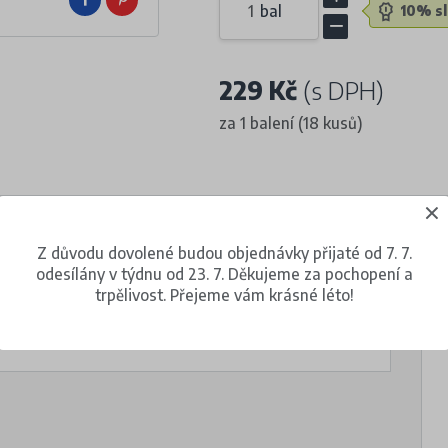
bal
10% sl
229 Kč
(s DPH)
za 1 balení (18 kusů)
Z důvodu dovolené budou objednávky přijaté od 7. 7.
M
odesílány v týdnu od 23. 7. Děkujeme za pochopení a
trpělivost. Přejeme vám krásné léto!