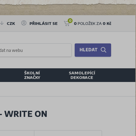
0
CZK
PŘIHLÁSIT SE
0
POLOŽEK ZA
0 Kč
HLEDAT
ŠKOLNÍ
SAMOLEPÍCÍ
ZNAČKY
DEKORACE
- WRITE ON