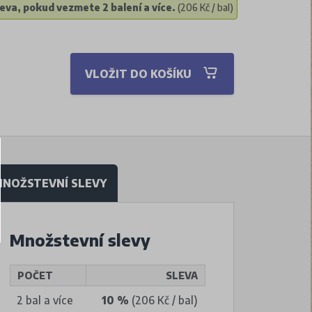
eva, pokud vezmete 2 balení a více.
(206 Kč / bal)
VLOŽIT DO KOŠÍKU
NOŽSTEVNÍ SLEVY
Množstevní slevy
POČET
SLEVA
2 bal a více
10 %
(206 Kč / bal)