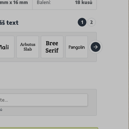
 mm x 16 mm
Balení:
18 kusů
áš text
1
2
ků