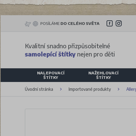
POSÍLÁME
DO CELÉHO SVĚTA
Kvalitní snadno přizpůsobitelné
samolepící štítky
nejen pro děti
NALEPOVACÍ
NAŽEHLOVACÍ
ŠTÍTKY
ŠTÍTKY
Úvodní stránka
Importované produkty
Aller