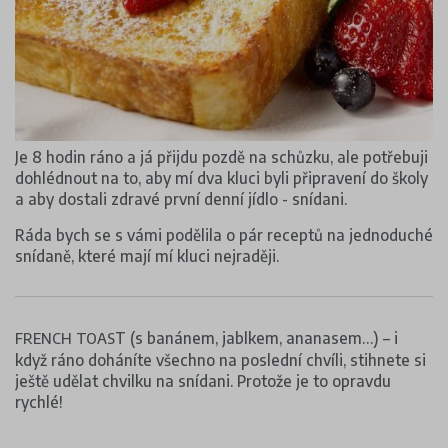
Je 8 hodin ráno a já přijdu pozdě na schůzku, ale potřebuji
dohlédnout na to, aby mí dva kluci byli připravení do školy
a aby dostali zdravé první denní jídlo - snídani.
Ráda bych se s vámi podělila o pár receptů na jednoduché
snídaně, které mají mí kluci nejraději.
T (s banánem, jablkem, ananasem…) – i
FRENCH TOAS
když ráno doháníte všechno na poslední chvíli, stihnete si
ještě udělat chvilku na snídani. Protože je to opravdu
rychlé!