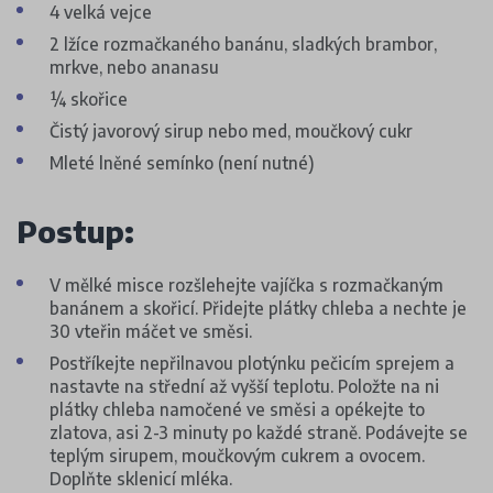
4 velká vejce
2 lžíce rozmačkaného banánu, sladkých brambor,
mrkve, nebo ananasu
¼ skořice
Čistý javorový sirup nebo med, moučkový cukr
Mleté lněné semínko (není nutné)
Postup:
V mělké misce rozšlehejte vajíčka s rozmačkaným
banánem a skořicí. Přidejte plátky chleba a nechte je
30 vteřin máčet ve směsi.
Postříkejte nepřilnavou plotýnku pečicím sprejem a
nastavte na střední až vyšší teplotu. Položte na ni
plátky chleba namočené ve směsi a opékejte to
zlatova, asi 2-3 minuty po každé straně. Podávejte se
teplým sirupem, moučkovým cukrem a ovocem.
Doplňte sklenicí mléka.