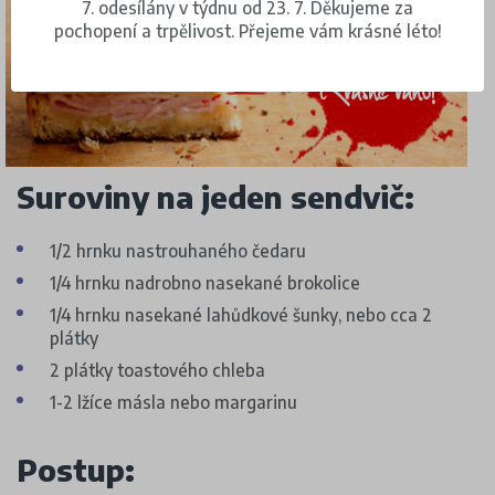
7. odesílány v týdnu od 23. 7. Děkujeme za
pochopení a trpělivost. Přejeme vám krásné léto!
Suroviny na jeden sendvič:
1/2 hrnku nastrouhaného čedaru
1/4 hrnku nadrobno nasekané brokolice
1/4 hrnku nasekané lahůdkové šunky, nebo cca 2
plátky
2 plátky toastového chleba
1-2 lžíce másla nebo margarinu
Postup: