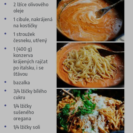
2 lžíce olivového
oleje
1 cibule, nakrájená
na kostičky
1 stroužek
česneku, utřený
1 (400 g)
konzerva
krájených rajčat
po italsku, i se
šťávou
bazalka
3/4 lžičky bílého
cukru
1/4 lžičky
sušeného
oregana
1/4 lžičky soli