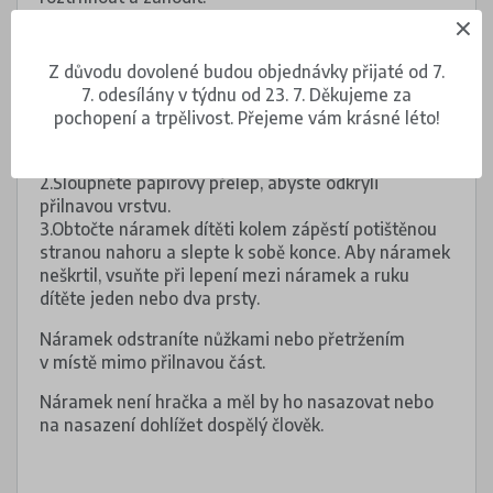
Z důvodu dovolené budou objednávky přijaté od 7.
Pokyny
7. odesílány v týdnu od 23. 7. Děkujeme za
pochopení a trpělivost. Přejeme vám krásné léto!
1.Oddělte náramek od archu - přeložte a odtrhněte
podél perforované linky.
2.Sloupněte papírový přelep, abyste odkryli
přilnavou vrstvu.
3.Obtočte náramek dítěti kolem zápěstí potištěnou
stranou nahoru a slepte k sobě konce. Aby náramek
neškrtil, vsuňte při lepení mezi náramek a ruku
dítěte jeden nebo dva prsty.
Náramek odstraníte nůžkami nebo přetržením
v místě mimo přilnavou část.
Náramek není hračka a měl by ho nasazovat nebo
na nasazení dohlížet dospělý člověk.