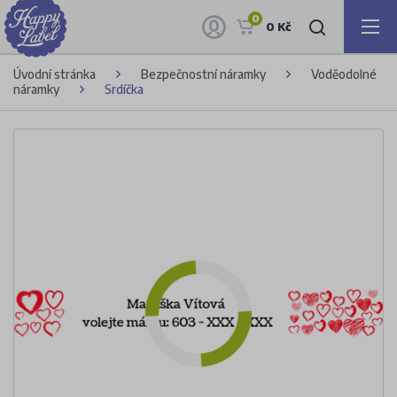
0
0 Kč
Úvodní stránka
Bezpečnostní náramky
Voděodolné
náramky
Srdíčka