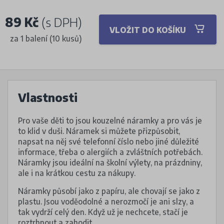
89 Kč
(s DPH)
VLOŽIT DO KOŠÍKU
za 1 balení (10 kusů)
Vlastnosti
Pro vaše děti to jsou kouzelné náramky a pro vás je
to klid v duši. Náramek si můžete přizpůsobit,
napsat na něj své telefonní číslo nebo jiné důležité
informace, třeba o alergiích a zvláštních potřebách.
Náramky jsou ideální na školní výlety, na prázdniny,
ale i na krátkou cestu za nákupy.
Náramky působí jako z papíru, ale chovají se jako z
plastu. Jsou voděodolné a nerozmočí je ani slzy, a
tak vydrží celý den. Když už je nechcete, stačí je
roztrhnout a zahodit.