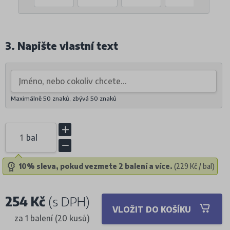
3. Napište vlastní text
Maximálně 50 znaků, zbývá
50
znaků
bal
10% sleva, pokud vezmete 2 balení a více.
(229 Kč / bal)
254 Kč
(s DPH)
VLOŽIT DO KOŠÍKU
za 1 balení (20 kusů)