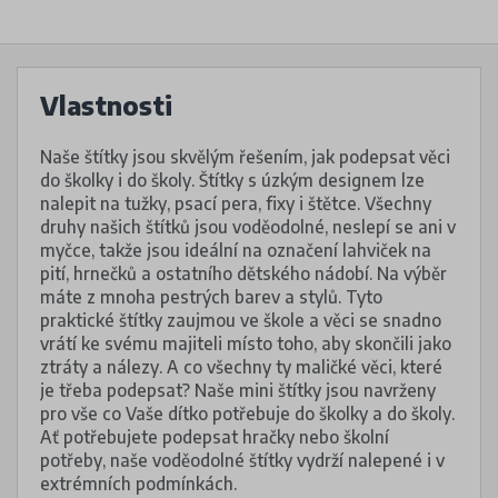
Vlastnosti
Naše štítky jsou skvělým řešením, jak podepsat věci
do školky i do školy. Štítky s úzkým designem lze
nalepit na tužky, psací pera, fixy i štětce. Všechny
druhy našich štítků jsou voděodolné, neslepí se ani v
myčce, takže jsou ideální na označení lahviček na
pití, hrnečků a ostatního dětského nádobí. Na výběr
máte z mnoha pestrých barev a stylů. Tyto
praktické štítky zaujmou ve škole a věci se snadno
vrátí ke svému majiteli místo toho, aby skončili jako
ztráty a nálezy. A co všechny ty maličké věci, které
je třeba podepsat? Naše mini štítky jsou navrženy
pro vše co Vaše dítko potřebuje do školky a do školy.
Ať potřebujete podepsat hračky nebo školní
potřeby, naše voděodolné štítky vydrží nalepené i v
extrémních podmínkách.