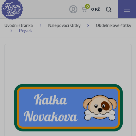
0
0 Kč
Úvodní stránka
Nalepovací štítky
Obdélníkové štítky
Pejsek