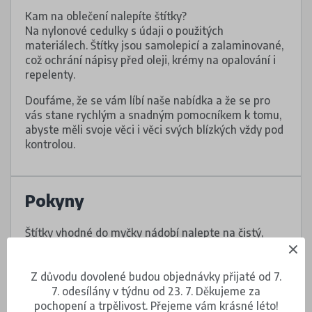
Kam na oblečení nalepíte štítky?
Na nylonové cedulky s údaji o použitých
materiálech. Štítky jsou samolepicí a zalaminované,
což ochrání nápisy před oleji, krémy na opalování i
repelenty.
Doufáme, že se vám líbí naše nabídka a že se pro
vás stane rychlým a snadným pomocníkem k tomu,
abyste měli svoje věci i věci svých blízkých vždy pod
kontrolou.
Pokyny
Štítky vhodné do myčky nádobí nalepte na čistý,
suchý a hladký povrch.
Nalepovací štítky upevněte na oděvu na cedulku
Z důvodu dovolené budou objednávky přijaté od 7.
s informacemi o údržbě, případně na tištěné
7. odesílány v týdnu od 23. 7. Děkujeme za
informace na oděvu, pokud cedulku nemá.
pochopení a trpělivost. Přejeme vám krásné léto!