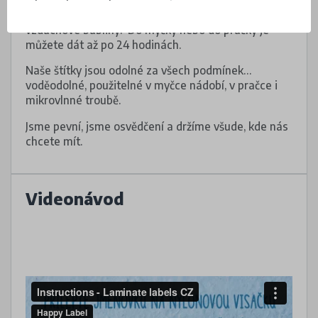
Dejte pozor, aby pod voděodolnými štítky nebyly
vzduchové bubliny. Do myčky nebo do pračky je
můžete dát až po 24 hodinách.
Naše štítky jsou odolné za všech podmínek…
voděodolné, použitelné v myčce nádobí, v pračce i
mikrovlnné troubě.
Jsme pevní, jsme osvědčení a držíme všude, kde nás
chcete mít.
Videonávod