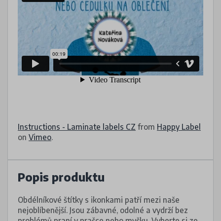
Instructions - Laminate labels CZ
from
Happy Label
on
Vimeo
.
Popis produktu
Obdélníkové štítky s ikonkami patří mezi naše
nejoblíbenější. Jsou zábavné, odolné a vydrží bez
problémů praní v pračce nebo myčku. Vyberte si ze