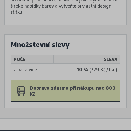
široké nabídky barev a vytvořte si vlastní design
štítku.
Množstevní slevy
POČET
SLEVA
2 bal a více
10 %
(229 Kč / bal)
Doprava zdarma při nákupu nad 800
Kč