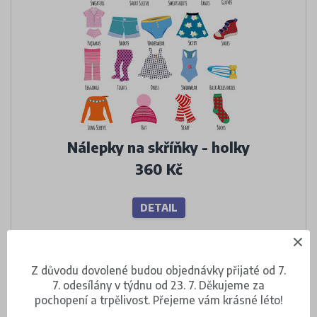
Nálepky na skříňky - holky
360 Kč
DETAIL
Z důvodu dovolené budou objednávky přijaté od 7.
7. odesílány v týdnu od 23. 7. Děkujeme za
pochopení a trpělivost. Přejeme vám krásné léto!