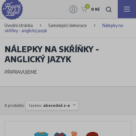
0
0 Kč
Úvodní stránka
Samolepící dekorace
Nálepky na
skříňky - anglický jazyk
NÁLEPKY NA SKŘÍŇKY -
ANGLICKÝ JAZYK
PŘIPRAVUJEME
8 produktů:
řazeno:
abecedně z-a