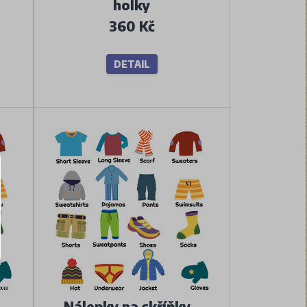
holky
360 Kč
DETAIL
-
Nálepky na skříňky -