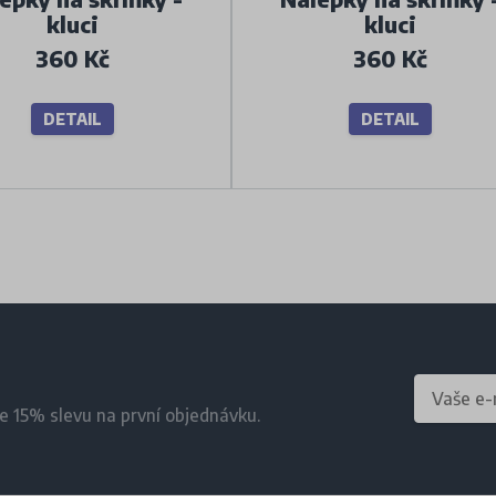
kluci
kluci
360 Kč
360 Kč
DETAIL
DETAIL
te 15% slevu na první objednávku.