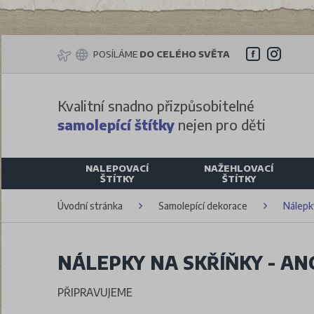
POSÍLÁME
DO CELÉHO SVĚTA
Kvalitní snadno přizpůsobitelné
samolepící štítky
nejen pro děti
NALEPOVACÍ
NAŽEHLOVACÍ
ŠTÍTKY
ŠTÍTKY
Úvodní stránka
Samolepící dekorace
Nálepky
NÁLEPKY NA SKŘÍŇKY - AN
PŘIPRAVUJEME