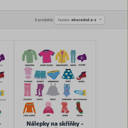
8 produktů:
řazeno:
abecedně a-z
-
Nálepky na skříňky -