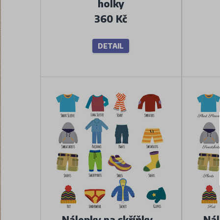
holky
360 Kč
DETAIL
Nálepky na skříňky -
Nál