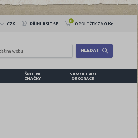
0
CZK
PŘIHLÁSIT SE
0
POLOŽEK ZA
0 Kč
HLEDAT
ŠKOLNÍ
SAMOLEPÍCÍ
ZNAČKY
DEKORACE