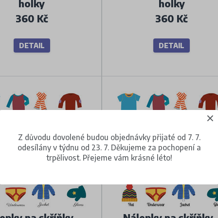
holky
holky
360 Kč
360 Kč
DETAIL
DETAIL
Z důvodu dovolené budou objednávky přijaté od 7. 7.
odesílány v týdnu od 23. 7. Děkujeme za pochopení a
trpělivost. Přejeme vám krásné léto!
epky na skříňky -
Nálepky na skříňky 