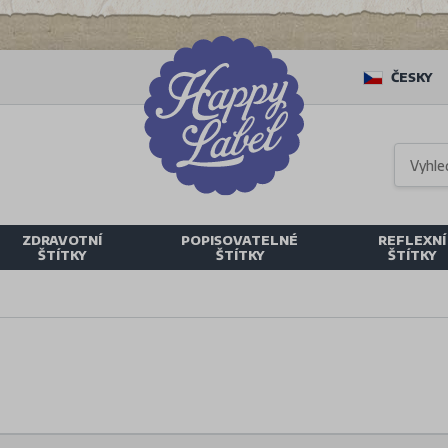
ČESKY
ZDRAVOTNÍ
POPISOVATELNÉ
REFLEXNÍ
ŠTÍTKY
ŠTÍTKY
ŠTÍTKY