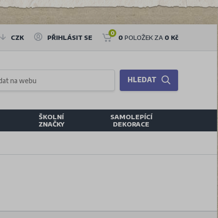
0
CZK
PŘIHLÁSIT SE
0
POLOŽEK ZA
0 Kč
HLEDAT
ŠKOLNÍ
SAMOLEPÍCÍ
ZNAČKY
DEKORACE