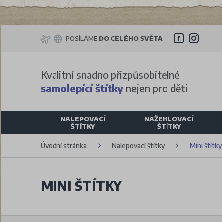
POSÍLÁME
DO CELÉHO SVĚTA
Kvalitní snadno přizpůsobitelné
samolepící štítky
nejen pro děti
NALEPOVACÍ
NAŽEHLOVACÍ
ŠTÍTKY
ŠTÍTKY
Úvodní stránka
Nalepovací štítky
Mini štítky
MINI ŠTÍTKY