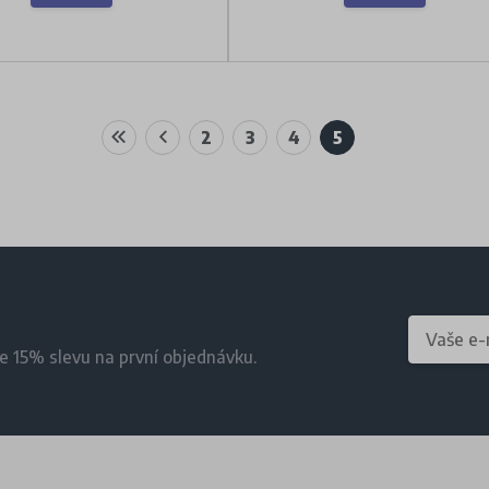
2
3
4
5
te 15% slevu na první objednávku.