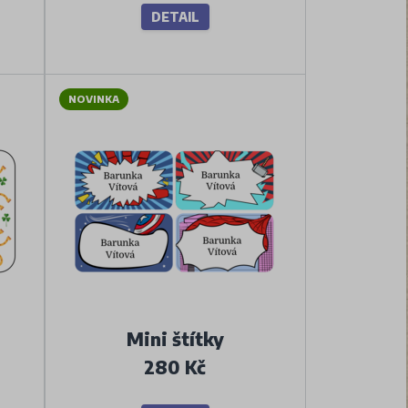
DETAIL
NOVINKA
Mini štítky
280 Kč