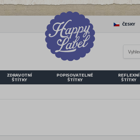
ČESKY
ZDRAVOTNÍ
POPISOVATELNÉ
REFLEXNÍ
ŠTÍTKY
ŠTÍTKY
ŠTÍTKY