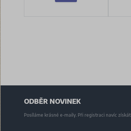
ODBĚR NOVINEK
Posíláme krásné e-maily. Při registraci navíc získá