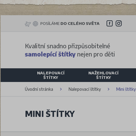
POSÍLÁME
DO CELÉHO SVĚTA
Kvalitní snadno přizpůsobitelné
samolepící štítky
nejen pro děti
NALEPOVACÍ
NAŽEHLOVACÍ
ŠTÍTKY
ŠTÍTKY
Úvodní stránka
Nalepovací štítky
Mini štítky
MINI ŠTÍTKY