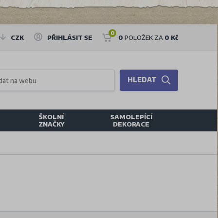
0
CZK
PŘIHLÁSIT SE
0
POLOŽEK ZA
0 Kč
HLEDAT
ŠKOLNÍ
SAMOLEPÍCÍ
ZNAČKY
DEKORACE