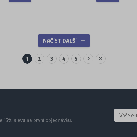
NAČÍST DALŠÍ
1
2
3
4
5
te 15% slevu na první objednávku.